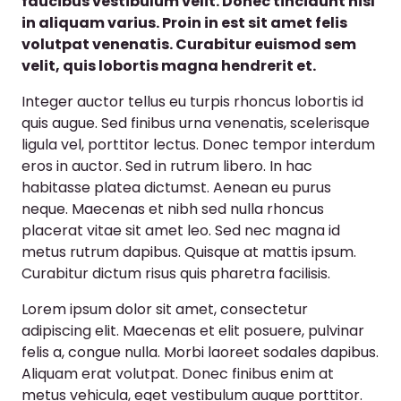
faucibus vestibulum velit. Donec tincidunt nisl
in aliquam varius. Proin in est sit amet felis
volutpat venenatis. Curabitur euismod sem
velit, quis lobortis magna hendrerit et.
Integer auctor tellus eu turpis rhoncus lobortis id
quis augue. Sed finibus urna venenatis, scelerisque
ligula vel, porttitor lectus. Donec tempor interdum
eros in auctor. Sed in rutrum libero. In hac
habitasse platea dictumst. Aenean eu purus
neque. Maecenas et nibh sed nulla rhoncus
placerat vitae sit amet leo. Sed nec magna id
metus rutrum dapibus. Quisque at mattis ipsum.
Curabitur dictum risus quis pharetra facilisis.
Lorem ipsum dolor sit amet, consectetur
adipiscing elit. Maecenas et elit posuere, pulvinar
felis a, congue nulla. Morbi laoreet sodales dapibus.
Aliquam erat volutpat. Donec finibus enim at
metus vehicula, eget vestibulum augue porttitor.